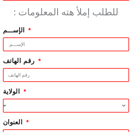
: للطلب إملأ هته المعلومات
الإســـم
رقم الهاتف
الولاية
العنوان