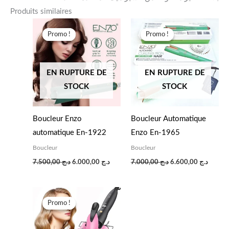
Produits similaires
Le
Le
Le
Le
prix
prix
prix
prix
Promo !
Promo !
Promo !
Promo !
initial
actuel
initial
actuel
était :
est :
était :
est :
د.ج 7.000,00.
د.ج 6.000,00.
د.ج 7.500,00.
EN RUPTURE DE
EN RUPTURE DE
STOCK
STOCK
Boucleur Enzo
Boucleur Automatique
automatique En-1922
Enzo En-1965
Boucleur
Boucleur
7.500,00
د.ج
6.000,00
د.ج
7.000,00
د.ج
6.600,00
د.ج
Le
Le
prix
prix
Promo !
Promo !
initial
actuel
était :
est :
د.ج 6.000,00.
د.ج 7.000,00.