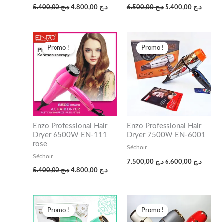
5.400,00
د.ج
4.800,00
د.ج
6.500,00
د.ج
5.400,00
د.ج
Le
Le
Le
Le
prix
prix
prix
prix
Promo !
Promo !
initial
actuel
initial
actuel
était :
est :
était :
est :
د.ج 7.500,00.
د.ج 4.800,00.
د.ج 5.400,00.
Enzo Professional Hair
Enzo Professional Hair
Dryer 6500W EN-111
Dryer 7500W EN-6001
rose
Séchoir
Séchoir
7.500,00
د.ج
6.600,00
د.ج
5.400,00
د.ج
4.800,00
د.ج
Le
Le
Le
Le
prix
prix
prix
prix
Promo !
Promo !
initial
actuel
initial
actuel