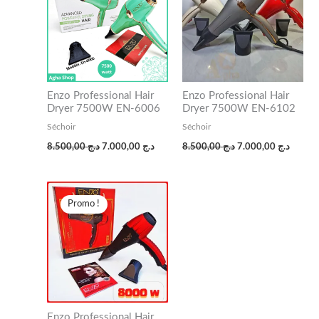
était :
est :
était :
est :
د.ج 8.500,00.
د.ج 7.000,00.
د.ج 8.500,00.
Enzo Professional Hair
Enzo Professional Hair
Dryer 7500W EN-6006
Dryer 7500W EN-6102
Séchoir
Séchoir
8.500,00
د.ج
7.000,00
د.ج
8.500,00
د.ج
7.000,00
د.ج
Le
Le
prix
prix
Promo !
initial
actuel
était :
est :
د.ج 7.000,00.
د.ج 8.000,00.
Enzo Professional Hair