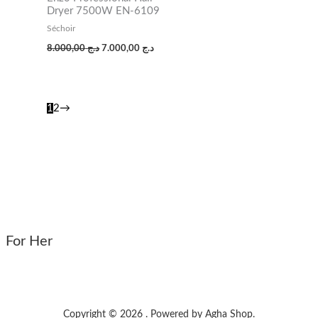
Dryer 7500W EN-6109
Séchoir
8.000,00
د.ج
7.000,00
د.ج
1
2
→
For Her
Copyright © 2026 . Powered by Agha Shop.