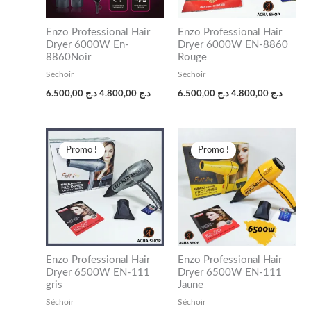
Enzo Professional Hair
Enzo Professional Hair
Dryer 6000W En-
Dryer 6000W EN-8860
8860Noir
Rouge
Séchoir
Séchoir
6.500,00
د.ج
4.800,00
د.ج
6.500,00
د.ج
4.800,00
د.ج
Le
Le
Le
Le
prix
prix
prix
prix
Promo !
Promo !
initial
actuel
initial
actuel
était :
est :
était :
est :
د.ج 6.500,00.
د.ج 4.800,00.
د.ج 5.400,00.
Enzo Professional Hair
Enzo Professional Hair
Dryer 6500W EN-111
Dryer 6500W EN-111
gris
Jaune
Séchoir
Séchoir