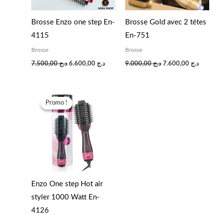
Brosse Enzo one step En-
Brosse Gold avec 2 tétes
4115
En-751
Brosse
Brosse
د.ج
7.600,00
د.ج
9.000,00
د.ج
6.600,00
د.ج
7.500,00
Le
Le
prix
prix
Promo !
Promo !
initial
actuel
était :
est :
د.ج 6.600,00.
د.ج 7.500,00.
Enzo One step Hot air
styler 1000 Watt En-
4126