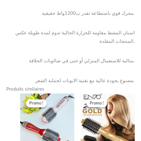
محرك قوي باستطاعة تقدر ب1200واط حقيقية.
اسنان المشط مقاومة للحرارة الحالية تدوم لمدة طويلة عكس
المنتجات المقلدة.
مثالية للاستعمال المنزلي أو حتى في صالونات الحلاقة.
مصنوع بجودة عالية مع تقنية الايونات لحماية الشعر.
Produits similaires
Le
Le
Le
Le
prix
prix
prix
prix
Promo !
Promo !
Promo !
Promo !
initial
actuel
initial
actuel
était :
est :
était :
est :
د.ج 9.000,00.
د.ج 6.600,00.
د.ج 7.500,00.