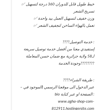
✅ خيط طويل قابل للدوران 360 درجة لتسهيل
تسريح الشعر
✅ وزن خفيف لتسهيل العمل بيد واحدة
✅ تعمل بالهواء الساخن لتجفيف الشعر
????خدمة التوصيل :
إستفيدي معنا من أفضل خدمة توصيل سريعة
لـ58 ولاية جزائرية مع ضمان حسن المعاملة
وجودة الخدمة????????
????طريقة الشراء :
– عبر الدخول الى موقعنا الرسمي (الموجود في
bio الصفحة او عبر كتابة :
www.agha-shop-com-
812911.hostingersite.com