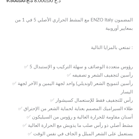
د.ج
8.000,00
د.ج
9.500,00
مع المشط الحراري الأصلي 5 في 1 من ENZO Italy المضمون
بمعايير أوروبية
تمتعي بالمزايا التالية :
✅ 5 رؤوس متعددة الوضائف و سهلة التركيب و الإستبدال
✅ رأسين لتجفيف الشعر و تصفيفه
✅ رأسين لتمويج الشعر (اونديلي) واحد لجهة اليمين و الآخر لجهة
اليسار
✅ رأس للتجفيف فقط للإستعمال كسيشوار
✅ طلاء السيراميك المصمم بعناية لحماية الشعر من الإحتراق
✅ أسنان مقاومة للحرارة العالية و رؤوس من السيليكون
✅ مشط أصلي ذو رأس صلب ما يذوبش مع الحرارة العالية
✅ يستعمل على الشعر المبلل و الجاف في نفس الوقت