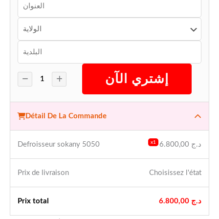
إشتري الآن
Détail De La Commande
x1
Defroisseur sokany 5050
6.800,00
د.ج
Prix ​​de livraison
Choisissez l'état
Prix ​​total
6.800,00
د.ج