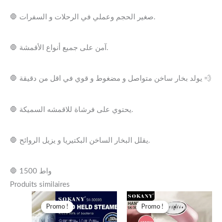
🛑 صغير الحجم وعملي في الرحلات و السفرات.
🛑 آمن على جميع أنواع الأقمشة.
🛑 يولد بخار ساخن متواصل و مضغوط و قوي في اقل من دقيقة 💨
🛑 يحتوي على فرشاة للاقمشه السميكة.
🛑 يقلل البخار الساخن البكتيريا و يزيل الروائح.
🛑 1500 واط
Produits similaires
Le
Le
Le
Le
prix
prix
prix
prix
Promo !
Promo !
Promo !
Promo !
initial
actuel
initial
actuel
était :
est :
était :
est :