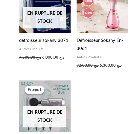
د.ج 7.500,00.
د.ج 6.000,00.
د.ج 7.500,00.
EN RUPTURE DE
STOCK
défroisseur sokany 3071
Défroisseur Sokany En-
3061
Autres Produits
Autres Produits
7.500,00
د.ج
6.000,00
د.ج
7.500,00
د.ج
6.300,00
د.ج
Le
Le
prix
prix
Promo !
Promo !
initial
actuel
était :
est :
د.ج 5.200,00.
د.ج 8.000,00.
EN RUPTURE DE
STOCK