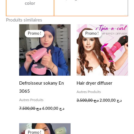
color
Produits similaires
Le
Le
Le
Le
prix
prix
prix
prix
Promo !
Promo !
Promo !
Promo !
initial
actuel
initial
actuel
était :
est :
était :
est :
د.ج 3.500,00.
د.ج 6.000,00.
د.ج 7.500,00.
Defroisseur sokany En
Hair dryer diffuser
3065
Autres Produits
Autres Produits
3.500,00
د.ج
2.000,00
د.ج
7.500,00
د.ج
6.000,00
د.ج
Le
Le
prix
prix
Promo !
Promo !