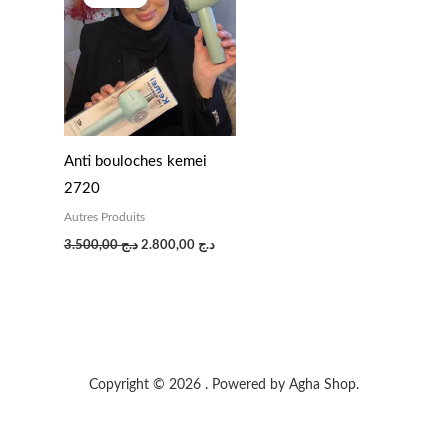
initial
actuel
était :
est :
د.ج 2.800,00.
د.ج 3.500,00.
Anti bouloches kemei
2720
Autres Produits
3.500,00
د.ج
2.800,00
د.ج
Copyright © 2026 . Powered by Agha Shop.