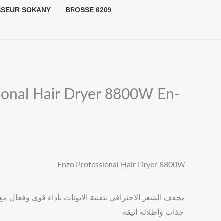
initial
actuel
Le
SSEUR SOKANY
BROSSE 6209
était :
est :
prix
د.ج 8.000,00.
د.ج 9.000,00.
actuel
est :
د.ج 8.000,00.
د.ج 9.000,00.
ional Hair Dryer 8800W En-
د
Enzo Professional Hair Dryer 8800W
مجفف الشعر الاحترافي بتقنية الايونات بأداء قوي وفعال م
جذاب واطلالة انيقة