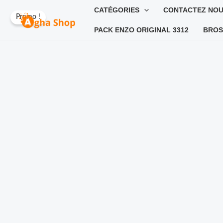
Aller
CATÉGORIES
CONTACTEZ NO
Promo !
au
PACK ENZO ORIGINAL 3312
BROS
contenu