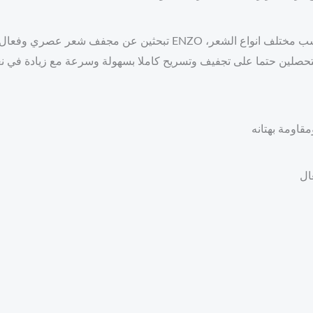
تبحثين عن مجفف شعر عصري وفعال بأداء قوي؟ نقترح لك مجفف الشعر الاحت
، ستحصلين حتما على تجفيف وتسريح كاملا بسهولة وسرعة مع زيادة في 