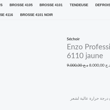
Le
US
BROSSE 4105
BROSSE 4101
TENDEUSE
DEFROI
prix
SE 4116
BROSSE 4101 NOIR
initial
était :
Séchoir
Enzo Profess
6110 jaune
.ج
8.000,00
د.ج
9.000,00
ع درجة حرارة عالية لشعر