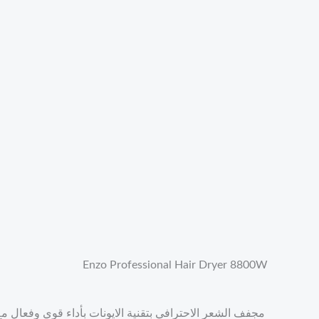
Enzo Professional Hair Dryer 8800W
مجفف الشعر الاحترافي بتقنية الايونات بأداء قوي وفعال مع درجة حرارة عالية لشعر جذاب واطلالة انيقة