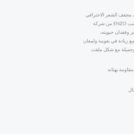
 مجفف الشعر الاحترافي
من شركة ENZO الإيطالية، مميز بدرجة حرارة عالية وثابتة قابلة للتعديل لتناسب
ر وفقدان حيويته،
 زيادة في نعومة ولمعان