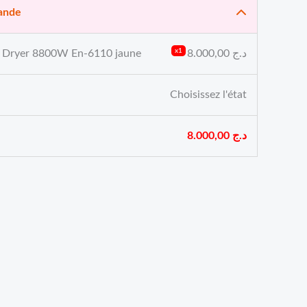
ande
x1
د.ج
8.000,00
ir Dryer 8800W En-6110 jaune
Choisissez l'état
د.ج
8.000,00