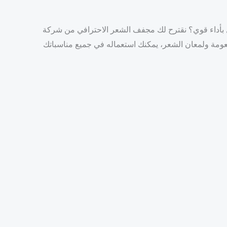
رافي من شركة ENZO الإيطالية، مميز بدرجة حرارة عالية وثابتة قابلة للتعديل لتناسب مختلف انواع الشعر،
نعومة ولمعان الشعر، يمكنك استعماله في جميع مناسباتك