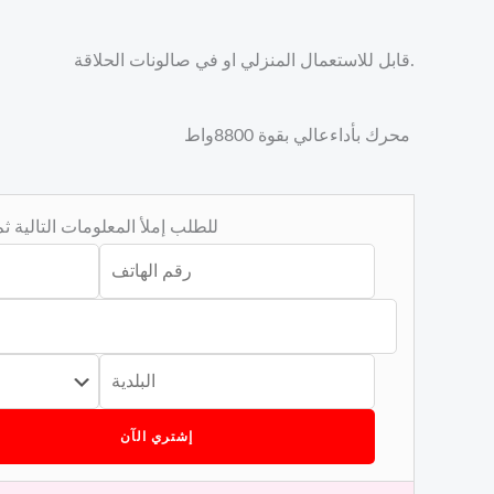
قابل للاستعمال المنزلي او في صالونات الحلاقة.
محرك بأداءعالي بقوة 8800واط
للطلب إملأ المعلومات التالية 
إشتري الآن