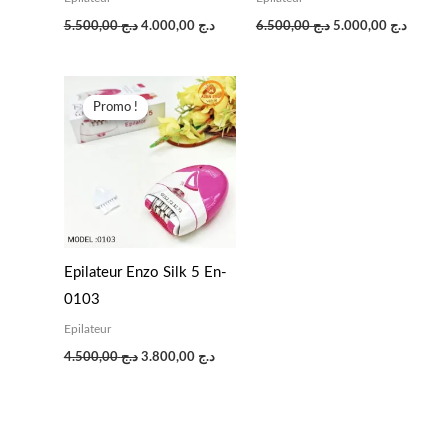
د.ج
5.000,00
د.ج
6.500,00
د.ج
4.000,00
د.ج
5.500,00
Le
Le
prix
prix
Promo !
Promo !
initial
actuel
était :
est :
د.ج 3.800,00.
د.ج 4.500,00.
Epilateur Enzo Silk 5 En-
0103
Epilateur
د.ج
3.800,00
د.ج
4.500,00