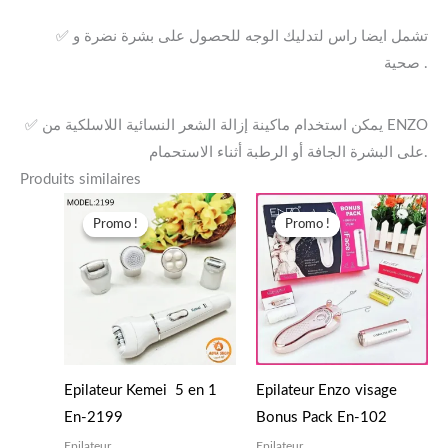
✅ تشمل ايضا راس لتدليك الوجه للحصول على بشرة نضرة و
صحية .
✅ يمكن استخدام ماكينة إزالة الشعر النسائية اللاسلكية من ENZO
على البشرة الجافة أو الرطبة أثناء الاستحمام.
Produits similaires
Le
Le
Le
Le
prix
prix
prix
prix
Promo !
Promo !
Promo !
Promo !
initial
actuel
initial
actuel
était :
est :
était :
est :
د.ج 6.500,00.
د.ج 4.000,00.
د.ج 5.500,00.
Epilateur Kemei 5 en 1
Epilateur Enzo visage
En-2199
Bonus Pack En-102
Epilateur
Epilateur