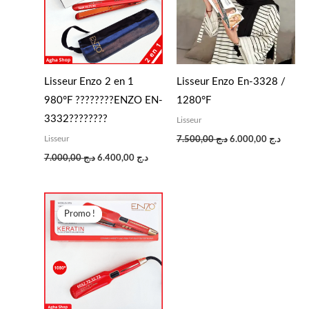
Lisseur Enzo 2 en 1
Lisseur Enzo En-3328 /
980°F ????????ENZO EN-
1280°F
3332????????
Lisseur
Lisseur
د.ج
6.000,00
د.ج
7.500,00
د.ج
6.400,00
د.ج
7.000,00
Le
Le
prix
prix
Promo !
Promo !
initial
actuel
était :
est :
د.ج 6.400,00.
د.ج 7.000,00.