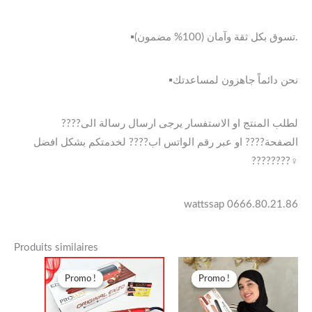
▪️تسوق بكل ثقة وآمان (100% مضمون).
▪️نحن دائماً جاهزون لمساعدتك
????لطلب المنتج او الاستفسار يرجى ارسال رسالة الى
الصفحة???? او عبر رقم الواتس اب???? لخدمتكم بشكل افضل
????????‍♀️
wattssap 0666.80.21.86
Produits similaires
Le
Le
Le
Le
prix
prix
prix
prix
Promo !
Promo !
Promo !
Promo !
initial
actuel
initial
actuel
était :
est :
était :
est :
د.ج 7.500,00.
د.ج 6.400,00.
د.ج 7.000,00.