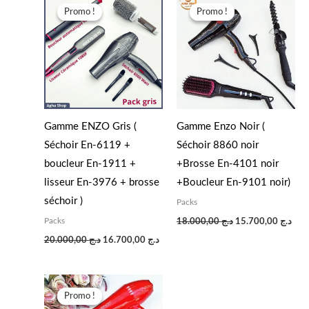
prix
prix
prix
prix
Promo !
Promo !
Promo !
Promo !
initial
actuel
initial
actu
était :
est :
était :
est :
د.ج 18.000,00.
د.ج 16.700,00.
د.ج 20.000,00.
Gamme ENZO Gris (
Gamme Enzo Noir (
Séchoir En-6119 +
Séchoir 8860 noir
boucleur En-1911 +
+Brosse En-4101 noir
lisseur En-3976 + brosse
+Boucleur En-9101 noir)
séchoir )
Packs
Packs
18.000,00
د.ج
15.700,00
د.ج
20.000,00
د.ج
16.700,00
د.ج
Le
Le
prix
prix
Promo !
Promo !
initial
actuel