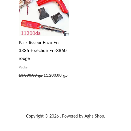
était :
est :
د.ج 11.200,00.
د.ج 13.000,00.
Pack lisseur Enzo En-
3335 + séchoir En-8860
rouge
Packs
13.000,00
د.ج
11.200,00
د.ج
Copyright © 2026 . Powered by Agha Shop.